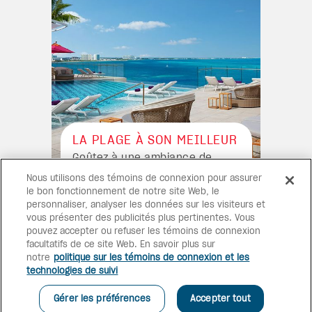
LA PLAGE À SON MEILLEUR
Goûtez à une ambiance de
plage cosmopolite dans ce tout
Nous utilisons des témoins de connexion pour assurer
nouveau complexe de suites
le bon fonctionnement de notre site Web, le
face à la plage, niché entre la
personnaliser, analyser les données sur les visiteurs et
lagune de Nichupté et la mer
vous présenter des publicités plus pertinentes. Vous
des Caraïbes, en plein cœur de
pouvez accepter ou refuser les témoins de connexion
Cancún.
facultatifs de ce site Web. En savoir plus sur
notre
politique sur les témoins de connexion et les
technologies de suivi
Gérer les préférences
Accepter tout