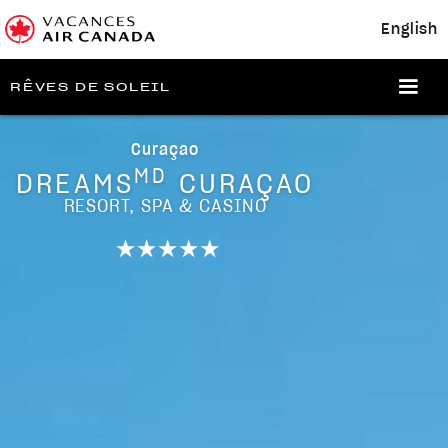
English
RÊVES DE SOLEIL
Curaçao
MD
DREAMS
CURAÇAO
RESORT, SPA & CASINO