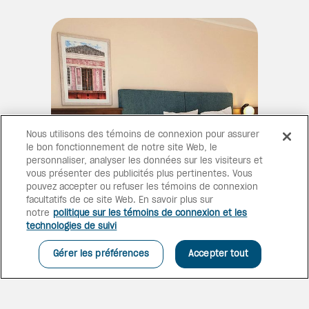
Nous utilisons des témoins de connexion pour assurer
le bon fonctionnement de notre site Web, le
personnaliser, analyser les données sur les visiteurs et
vous présenter des publicités plus pertinentes. Vous
pouvez accepter ou refuser les témoins de connexion
facultatifs de ce site Web. En savoir plus sur
notre
politique sur les témoins de connexion et les
DE LUXE, AVEC VUE
technologies de suivi
Les chambres de luxe du
complexe offrent une vue sur
Gérer les préférences
Accepter tout
l’île, la mer ou la piscine, ainsi
qu’une literie confortable, une
télévision à écran plat, un
coffre-fort et plus encore. Vous
Chambre de luxe avec vue sur l’île