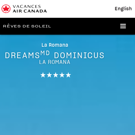
English
RÊVES DE SOLEIL
La Romana
MD
DREAMS
DOMINICUS
LA ROMANA