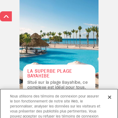
>
LA SUPERBE PLAGE
BAYAHIBE
Situé sur la plage Bayahibe, ce
complexe est idéal pour tous,
que vous recherchiez la
Nous utilisons des témoins de connexion pour assurer
détente ou l’aventure. L'endroit
le bon fonctionnement de notre site Web, le
parfait pour découvrir les
personnaliser, analyser les données sur les visiteurs et
suites spa ou le centre de
vous présenter des publicités plus pertinentes. Vous
plongée PADI.
pouvez accepter ou refuser les témoins de connexion