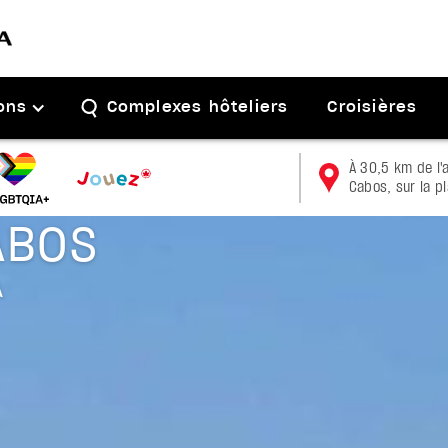
ons
Complexes hôteliers
Croisières
À 30,5 km de l'
Cabos, sur la p
ABOS
A