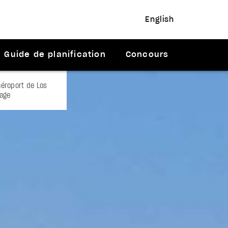
English
Guide de planification
Concours
aéroport de Los
lage