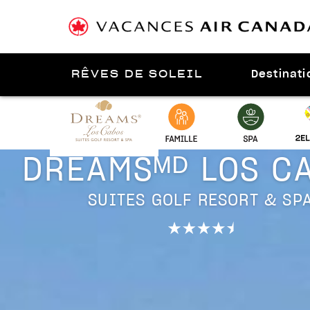
Destinati
RÊVES DE SOLEIL
Présenté par
Los Cabos
DREAMSᴹᴰ LOS C
SUITES GOLF RESORT & SP