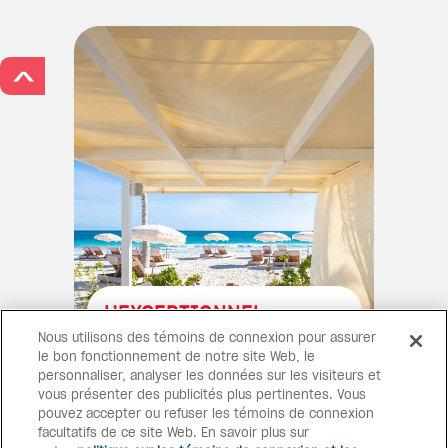
>
L’EXCEPTIONNEL
ESMERALDA
Nous utilisons des témoins de connexion pour assurer
le bon fonctionnement de notre site Web, le
Avec son architecture
personnaliser, analyser les données sur les visiteurs et
d’inspiration coloniale, ce
vous présenter des publicités plus pertinentes. Vous
complexe propose 50
pouvez accepter ou refuser les témoins de connexion
chambres et suites réparties
facultatifs de ce site Web. En savoir plus sur
dans 14 villas luxueuses.