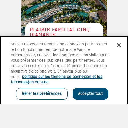
PLAISIR FAMILIAL CINQ
DIAMANTS
Ce tout-inclus de luxe, maintes
Nous utilisons des témoins de connexion pour assurer
fois primé, réunit suites avec
le bon fonctionnement de notre site Web, le
vue sur la mer, gastronomie
personnaliser, analyser les données sur les visiteurs et
d’exception et bien-être sur
vous présenter des publicités plus pertinentes. Vous
mesure pour une expérience
pouvez accepter ou refuser les témoins de connexion
inoubliable à Los Cabos.
facultatifs de ce site Web. En savoir plus sur
notre
politique sur les témoins de connexion et les
technologies de suivi
Gérer les préférences
Accepter tout