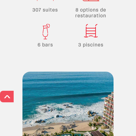
307 suites
8 options de
restauration
6 bars
3 piscines
>