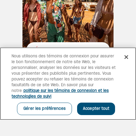
DÉTENTE AU MEXIQUE
Nous utilisons des témoins de connexion pour assurer
Le complexe hôtelier idéal pour
le bon fonctionnement de notre site Web, le
les jeunes voyageurs adultes à
personnaliser, analyser les données sur les visiteurs et
la recherche d’un confort
vous présenter des publicités plus pertinentes. Vous
décontracté, de plaisirs simples
pouvez accepter ou refuser les témoins de connexion
et d’une atmosphère terre-à-
facultatifs de ce site Web. En savoir plus sur
terre.
notre
politique sur les témoins de connexion et les
technologies de suivi
Gérer les préférences
Accepter tout