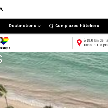
Destinations
Complexes hôteliers
À 19,6 km de l’
Cana, sur la pl
S