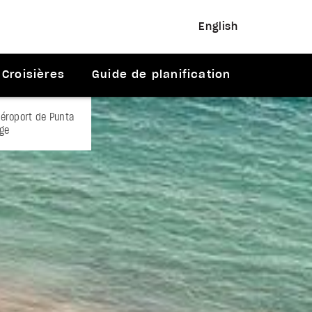
English
Croisières
Guide de planification
aéroport de Punta
age