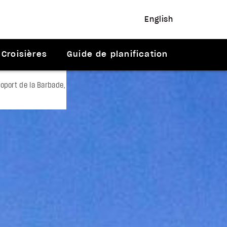
English
Croisières
Guide de planification
roport de la Barbade,