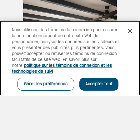
Nous utilisons des témoins de connexion pour assurer
le bon fonctionnement de notre site Web, le
personnaliser, analyser les données sur les visiteurs et
vous présenter des publicités plus pertinentes. Vous
pouvez accepter ou refuser les témoins de connexion
facultatifs de ce site Web. En savoir plus sur
notre
politique sur les témoins de connexion et les
technologies de suivi
SUITES LUXUEUSES
Ces suites de 2 étages offrent
Gérer les préférences
Accepter tout
des vues spectaculaires à
partir d'une terrasse équipée
de chaises longues et d'une
baignoire d’hydromassage.
Elles comprennent une
Suite principale Privilege sur le toit face à
chambre, un coin séjour, une
la mer
salle de bains avec baignoire à
remous et plus.