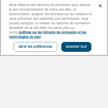
COURT
Nous utilisons des témoins de connexion pour assurer
Entrez dans une atmosphère
le bon fonctionnement de notre site Web, le
intime et privée à la Baie
personnaliser, analyser les données sur les visiteurs et
Orientale. Situées dans un
vous présenter des publicités plus pertinentes. Vous
jardin tropical, les 21 suites du
pouvez accepter ou refuser les témoins de connexion
complexe disposent d’une
facultatifs de ce site Web. En savoir plus sur
véranda privée donnant sur la
notre
politique sur les témoins de connexion et les
piscine ou le jardin.
technologies de suivi
Gérer les préférences
Accepter tout