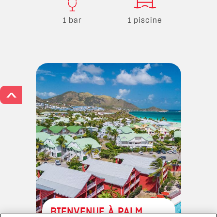
1 bar
1 piscine
>
BIENVENUE À PALM