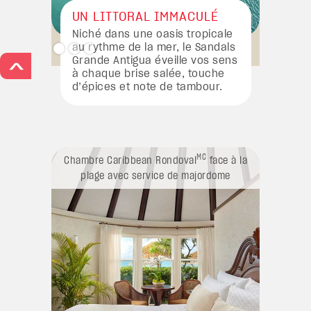
UN LITTORAL IMMACULÉ
Niché dans une oasis tropicale
au rythme de la mer, le Sandals
Grande Antigua éveille vos sens
>
à chaque brise salée, touche
d’épices et note de tambour.
MC
Chambre Caribbean Rondoval
face à la
Cham
plage avec service de majordome
Rondov
e