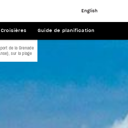
English
Croisières
Guide de planification
oport de la Grenade
nse), sur la plage